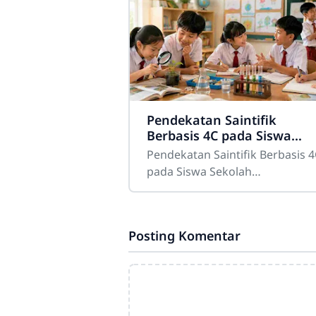
Pendekatan Saintifik
Berbasis 4C pada Siswa
Sekolah Dasar
Pendekatan Saintifik Berbasis 
pada Siswa Sekolah
DasarPendekatan saintifik
berbasis 4C pada siswa sekolah
dasar merupakan strategi
Posting Komentar
pembelajaran