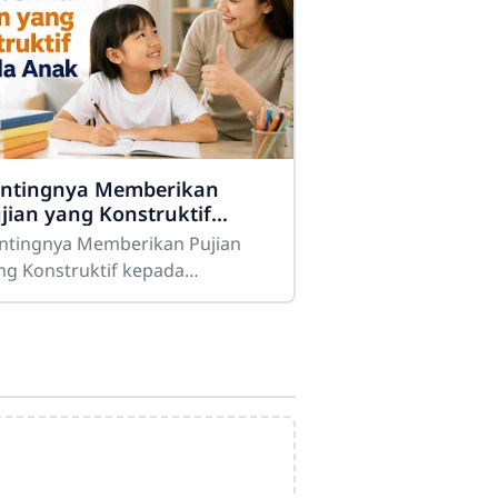
ntingnya Memberikan
jian yang Konstruktif
pada Anak
ntingnya Memberikan Pujian
ng Konstruktif kepada
akPujian merupakan salah satu
ntuk komunikasi positif yang
miliki peran besar dalam
oses