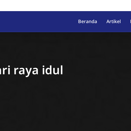
irahab, Kec. Lumbir, Kab. Ba
Beranda
Artikel
i raya idul