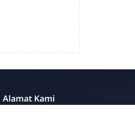
Admin
Online
Alamat Kami
Cirahab RT 02 RW 04, Kecamatan Lumbir,
Kabupaten Banyumas, Jawa Tengah 53177