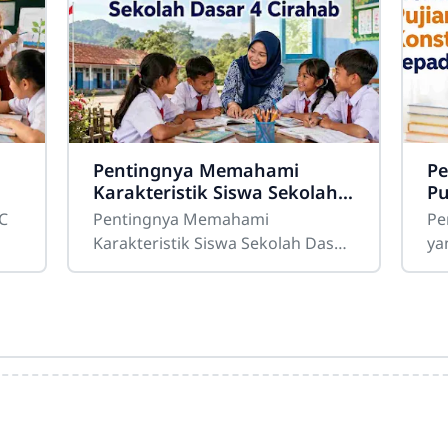
Pentingnya Memahami
Pe
Karakteristik Siswa Sekolah
Pu
Dasar 4 Cirahab
ke
4C
Pentingnya Memahami
Pe
Karakteristik Siswa Sekolah Dasar
ya
4 CirahabMemahami karakteristik
An
siswa merupakan salah satu
be
bagian penting dalam
me
pelaksanaan
pr