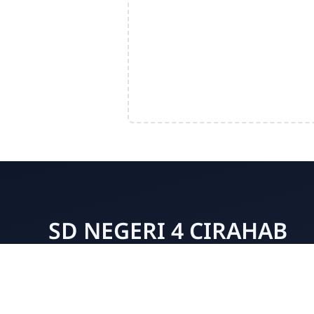
SD NEGERI 4 CIRAHAB
Selamat datang di Website resmi SD Negeri 4
Cirahab, ruang digital yang menjadi sarana
informasi dan komunikasi sekolah. Website ini
hadir sebagai jendela untuk mengenal lebih