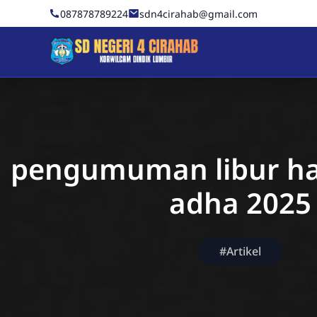
Skip to Content
087878789224
sdn4cirahab@gmail.com
Sekolah Dasar Negeri 4 C
pengumuman libur har
adha 2025
#Artikel