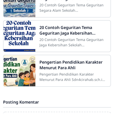
20 Contoh Geguritan Tema Geguritan
Segara Alam Sekolah
Sdn4cirahab.sch.id- Geguritan adalah
salah satu bentuk puisi dalam bahasa
Jawa yang digunakan
20 Contoh Geguritan Tema
Geguritan Jaga Kebersihan
Sekolah
20 Contoh Geguritan Tema Geguritan
Jaga Kebersihan Sekolah
Sdn4cirahab.sch.id- Kebersihan
merupakan salah satu aspek yang
sangat penting dalam
Pengertian Pendidikan Karakter
Menurut Para Ahli
Pengertian Pendidikan Karakter
Menurut Para Ahli Sdn4cirahab.sch.id-
Pendidikan karakter adalah suatu
konsep yang sangat penting dalam
dunia
Posting Komentar