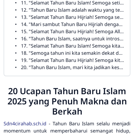
11. "Selamat Tahun Baru Islam! Semoga setiap langkah kita di tahun ini membawa kita lebih dekat kepada Allah dan lebih bermanfaat bagi sesama."
12. "Tahun Baru Islam adalah waktu yang tepat untuk memulai segala perubahan positif dalam hidup. Semoga kita diberi kekuatan untuk mewujudkannya."
13. "Selamat Tahun Baru Hijriah! Semoga segala amal ibadah kita diterima dan Allah memberikan kemudahan dalam setiap urusan."
14. "Mari sambut Tahun Baru Hijriah dengan semangat baru dan tekad untuk menjadi lebih baik dari tahun sebelumnya."
15. "Selamat Tahun Baru Hijriah! Semoga Allah memberkahi kita dengan rezeki yang halal dan berkah di tahun yang baru ini."
16. "Tahun Baru Islam, saatnya untuk introspeksi diri dan melakukan perubahan yang lebih baik. Semoga Allah memudahkan segala usaha kita."
17. "Selamat Tahun Baru Islam! Semoga kita diberi kesabaran dan kekuatan dalam menjalani setiap ujian hidup di tahun baru ini."
18. "Semoga tahun ini kita semakin dekat dengan Allah, semakin banyak beramal shaleh, dan semakin penuh rasa syukur atas nikmat-Nya."
19. "Selamat Tahun Baru Hijriah! Semoga kita semua diberkahi dengan kebahagiaan, kedamaian, dan cinta kasih dari Allah."
20. "Tahun Baru Islam, mari kita jadikan kesempatan ini untuk meningkatkan kualitas ibadah kita dan berusaha menjadi pribadi yang lebih baik."
20 Ucapan Tahun Baru Islam
2025 yang Penuh Makna dan
Berkah
Sdn4cirahab.sch.id
- Tahun Baru Islam selalu menjadi
momentum untuk memperbaharui semangat hidup,