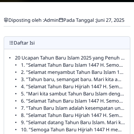
Diposting oleh :
Admin
Pada Tanggal :
Juni 27, 2025
Daftar Isi
20 Ucapan Tahun Baru Islam 2025 yang Penuh Makna dan Berkah
1. "Selamat Tahun Baru Islam 1447 H. Semoga Allah selalu memberikan keberkahan, kebahagiaan, dan keberhasilan dalam setiap langkah kita di tahun ini."
2. "Selamat menyambut Tahun Baru Islam 1447 H. Semoga setiap langkah kita senantiasa dalam lindungan-Nya dan segala amal ibadah kita diterima."
3. "Tahun baru, semangat baru. Mari kita awali Tahun Baru Islam dengan tekad untuk menjadi pribadi yang lebih baik, lebih dekat kepada Allah."
4. "Selamat Tahun Baru Hijriah 1447 H. Semoga tahun ini menjadi tahun penuh kedamaian, kebahagiaan, dan penuh keberkahan dari Allah."
5. "Mari kita sambut Tahun Baru Islam dengan hati yang bersih, penuh rasa syukur dan semangat untuk terus beramal baik."
6. "Selamat Tahun Baru Islam 1447 H. Semoga Allah memberikan kekuatan kepada kita untuk terus beribadah dengan ikhlas dan memperbaiki diri."
7. "Tahun Baru Islam adalah kesempatan untuk memperbaiki diri. Semoga Allah memberikan kita taufik dan hidayah-Nya untuk menjadi pribadi yang lebih baik."
8. "Selamat Tahun Baru Hijriah 1447 H. Semoga di tahun baru ini, kita semua diberikan kesehatan, rezeki yang melimpah, dan kebahagiaan yang hakiki."
9. "Selamat datang Tahun Baru Islam. Mari kita jadikan momen ini sebagai kesempatan untuk menambah amal kebaikan dan lebih mendekatkan diri kepada Allah."
10. "Semoga Tahun Baru Hijriah 1447 H membawa lebih banyak kebahagiaan, kesuksesan, dan ketenangan bagi kita semua."