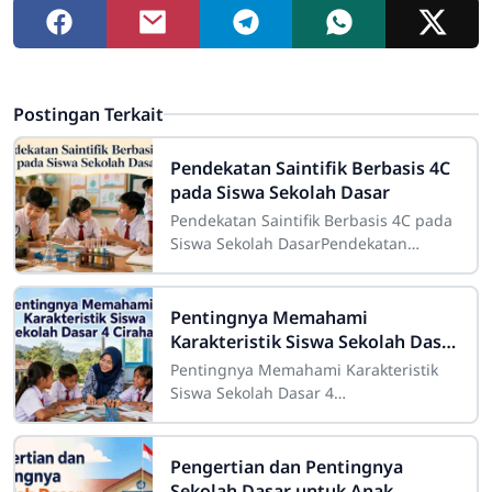
Postingan Terkait
Pendekatan Saintifik Berbasis 4C
pada Siswa Sekolah Dasar
Pendekatan Saintifik Berbasis 4C pada
Siswa Sekolah DasarPendekatan
saintifik berbasis 4C pada siswa
sekolah dasar merupakan strategi
pembelajaran
Pentingnya Memahami
Karakteristik Siswa Sekolah Dasar
4 Cirahab
Pentingnya Memahami Karakteristik
Siswa Sekolah Dasar 4
CirahabMemahami karakteristik siswa
merupakan salah satu bagian penting
dalam pelaksanaan
Pengertian dan Pentingnya
Sekolah Dasar untuk Anak