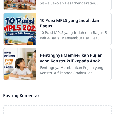
Siswa Sekolah DasarPendekatan
saintifik berbasis 4C pada siswa
sekolah dasar merupakan strategi
pembelajaran
10 Puisi MPLS yang Indah dan
Bagus
10 Puisi MPLS yang Indah dan Bagus 5
Bait 4 Baris: Menyambut Hari Baru
dengan Semangat dan Harapan
Sdn4cirahab.sch.id - Masa Pengenalan
Lingkungan
Pentingnya Memberikan Pujian
yang Konstruktif kepada Anak
Pentingnya Memberikan Pujian yang
Konstruktif kepada AnakPujian
merupakan salah satu bentuk
komunikasi positif yang memiliki
peran besar dalam proses
Posting Komentar