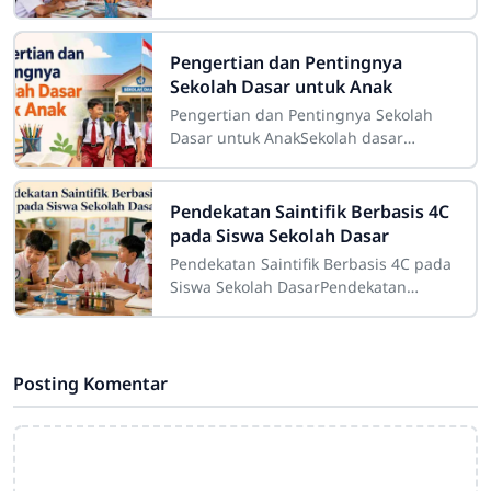
CirahabMemahami karakteristik siswa
merupakan salah satu bagian penting
dalam pelaksanaan
Pengertian dan Pentingnya
Sekolah Dasar untuk Anak
Pengertian dan Pentingnya Sekolah
Dasar untuk AnakSekolah dasar
merupakan salah satu tahap
pendidikan yang memiliki peranan
sangat besar dalam
Pendekatan Saintifik Berbasis 4C
pada Siswa Sekolah Dasar
Pendekatan Saintifik Berbasis 4C pada
Siswa Sekolah DasarPendekatan
saintifik berbasis 4C pada siswa
sekolah dasar merupakan strategi
pembelajaran
Posting Komentar