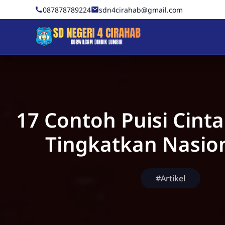
Skip to Content
087878789224
sdn4cirahab@gmail.com
Sekolah Dasar Negeri 4 C
17 Contoh Puisi Cinta
Tingkatkan Nasio
#Artikel