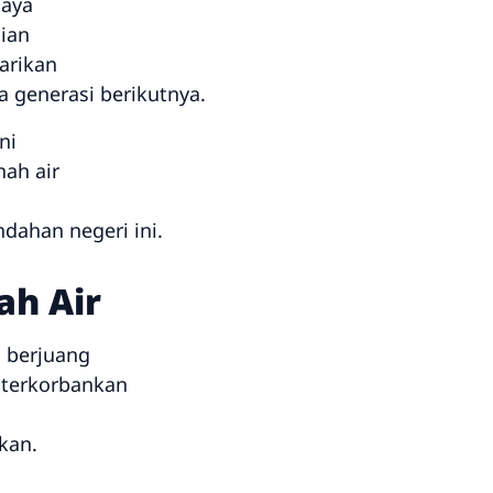
daya
ian
arikan
a generasi berikutnya.
ni
nah air
dahan negeri ini.
ah Air
g berjuang
 terkorbankan
kan.