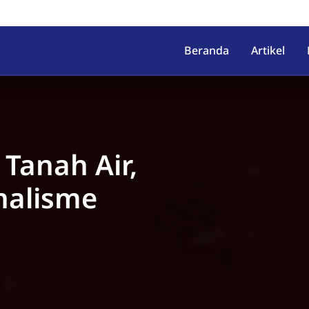
irahab, Kec. Lumbir, Kab. Ba
Beranda
Artikel
 Tanah Air,
nalisme