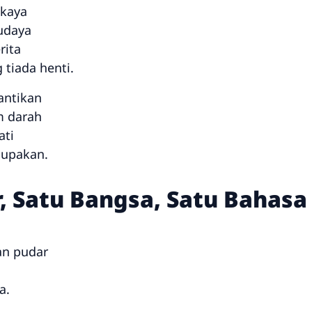
 kaya
udaya
rita
 tiada henti.
antikan
m darah
ati
lupakan.
r, Satu Bangsa, Satu Bahasa
an pudar
a.