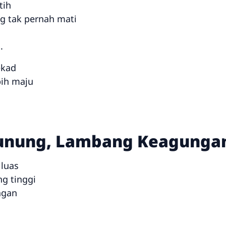
tih
g tak pernah mati
.
ekad
bih maju
unung, Lambang Keagungan
luas
g tinggi
ngan