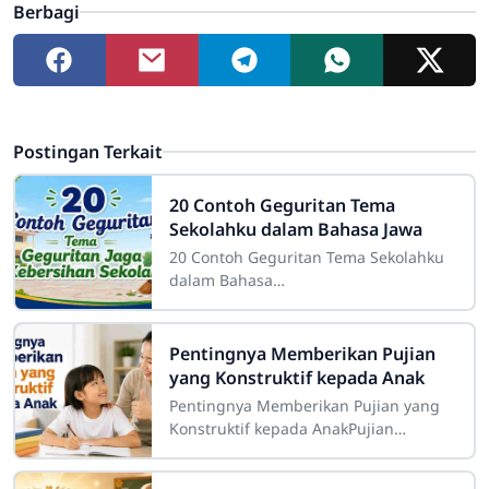
Berbagi
Postingan Terkait
20 Contoh Geguritan Tema
Sekolahku dalam Bahasa Jawa
20 Contoh Geguritan Tema Sekolahku
dalam Bahasa
JawaSdn4cirahab.sch.id- Geguritan
adalah salah satu bentuk sastra lisan
dalam budaya Jawa yang dikenal
Pentingnya Memberikan Pujian
yang Konstruktif kepada Anak
Pentingnya Memberikan Pujian yang
Konstruktif kepada AnakPujian
merupakan salah satu bentuk
komunikasi positif yang memiliki