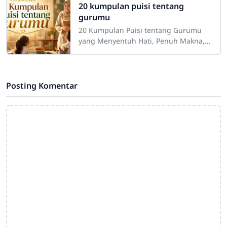
peran besar dalam proses
20 kumpulan puisi tentang
gurumu
20 Kumpulan Puisi tentang Gurumu
yang Menyentuh Hati, Penuh Makna,
dan InspiratifGuru merupakan sosok
yang memiliki tempat istimewa dalam
perjalanan
Posting Komentar