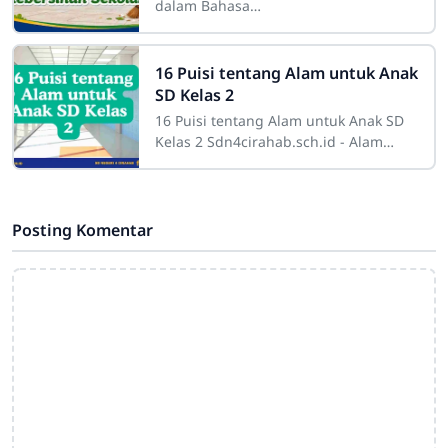
dalam Bahasa
JawaSdn4cirahab.sch.id- Geguritan
adalah salah satu bentuk sastra lisan
dalam budaya Jawa yang dikenal
16 Puisi tentang Alam untuk Anak
SD Kelas 2
16 Puisi tentang Alam untuk Anak SD
Kelas 2 Sdn4cirahab.sch.id - Alam
selalu menjadi sumber inspirasi yang
tak terbatas bagi banyak orang. Bagi
Posting Komentar