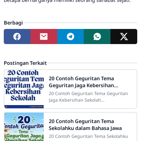
Berbagi
Postingan Terkait
20 Contoh Geguritan Tema
Geguritan Jaga Kebersihan
Sekolah
20 Contoh Geguritan Tema Geguritan
Jaga Kebersihan Sekolah
Sdn4cirahab.sch.id- Kebersihan
merupakan salah satu aspek yang
sangat penting dalam
20 Contoh Geguritan Tema
Sekolahku dalam Bahasa Jawa
20 Contoh Geguritan Tema Sekolahku