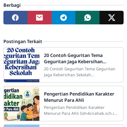
Berbagi
Postingan Terkait
20 Contoh Geguritan Tema
Geguritan Jaga Kebersihan
Sekolah
20 Contoh Geguritan Tema Geguritan
Jaga Kebersihan Sekolah
Sdn4cirahab.sch.id- Kebersihan
merupakan salah satu aspek yang
sangat penting dalam
Pengertian Pendidikan Karakter
Menurut Para Ahli
Pengertian Pendidikan Karakter
Menurut Para Ahli Sdn4cirahab.sch.id-
Pendidikan karakter adalah suatu
konsep yang sangat penting dalam