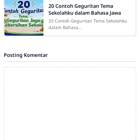
dunia
20 Contoh Geguritan Tema
Sekolahku dalam Bahasa Jawa
20 Contoh Geguritan Tema Sekolahku
dalam Bahasa
JawaSdn4cirahab.sch.id- Geguritan
adalah salah satu bentuk sastra lisan
dalam budaya Jawa yang dikenal
Posting Komentar