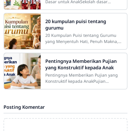
Dasar untuk AnakSekolah dasar
merupakan salah satu tahap
pendidikan yang memiliki peranan
sangat besar dalam
20 kumpulan puisi tentang
gurumu
20 Kumpulan Puisi tentang Gurumu
yang Menyentuh Hati, Penuh Makna,
dan InspiratifGuru merupakan sosok
yang memiliki tempat istimewa dalam
perjalanan
Pentingnya Memberikan Pujian
yang Konstruktif kepada Anak
Pentingnya Memberikan Pujian yang
Konstruktif kepada AnakPujian
merupakan salah satu bentuk
komunikasi positif yang memiliki
peran besar dalam proses
Posting Komentar