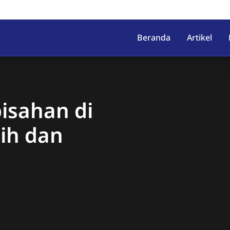
irahab, Kec. Lumbir, Kab. Ba
Beranda
Artikel
pisahan di
ih dan