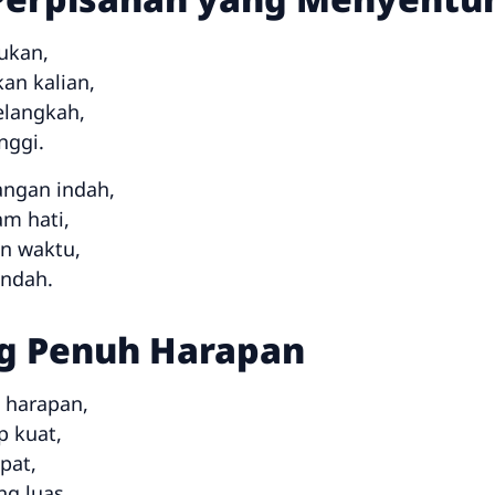
ukan,
an kalian,
elangkah,
nggi.
angan indah,
am hati,
in waktu,
indah.
ang Penuh Harapan
h harapan,
p kuat,
pat,
ng luas.