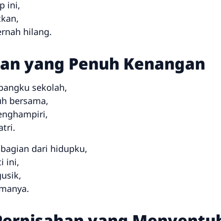
 ini,
tkan,
rnah hilang.
ahan yang Penuh Kenangan
bangku sekolah,
uh bersama,
enghampiri,
tri.
bagian dari hidupku,
 ini,
usik,
amanya.
 Perpisahan yang Menyentu