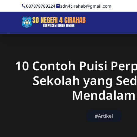
Skip to Content
087878789224
sdn4cirahab@gmail.com
Sekolah Dasar Negeri 4 C
10 Contoh Puisi Per
Sekolah yang Sed
Mendalam
#Artikel