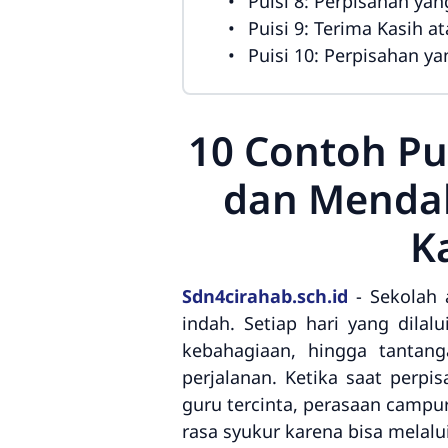
Puisi 8: Perpisahan y
Puisi 9: Terima Kasih 
Puisi 10: Perpisahan y
10 Contoh Pu
dan Menda
K
Sdn4cirahab.sch.id
- Sekolah 
indah. Setiap hari yang dila
kebahagiaan, hingga tantan
perjalanan. Ketika saat perpi
guru tercinta, perasaan campu
rasa syukur karena bisa melalu