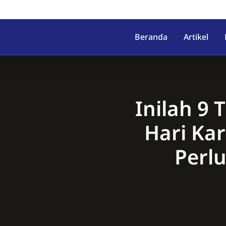
irahab, Kec. Lumbir, Kab. Ba
Beranda
Artikel
Inilah 9
Hari Kar
Perlu