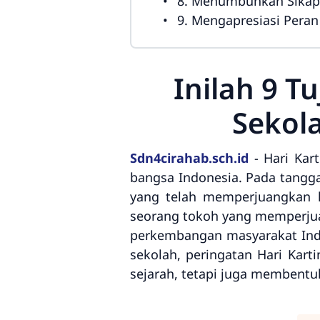
8. Menumbuhkan Sikap 
9. Mengapresiasi Pera
Inilah 9 T
Sekola
Sdn4cirahab.sch.id
-
Hari Kar
bangsa Indonesia. Pada tangga
yang telah memperjuangkan 
seorang tokoh yang memperjua
perkembangan masyarakat Indo
sekolah, peringatan Hari Kart
sejarah, tetapi juga membentuk