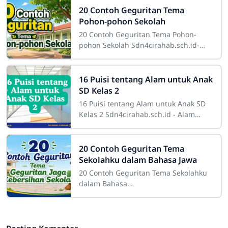
20 Contoh Geguritan Tema
Pohon-pohon Sekolah
20 Contoh Geguritan Tema Pohon-
pohon Sekolah Sdn4cirahab.sch.id-
Pohon-pohon di sekitar sekolah
memiliki peran yang sangat penting.
Tidak hanya
16 Puisi tentang Alam untuk Anak
SD Kelas 2
16 Puisi tentang Alam untuk Anak SD
Kelas 2 Sdn4cirahab.sch.id - Alam
selalu menjadi sumber inspirasi yang
tak terbatas bagi banyak orang. Bagi
20 Contoh Geguritan Tema
Sekolahku dalam Bahasa Jawa
20 Contoh Geguritan Tema Sekolahku
dalam Bahasa
JawaSdn4cirahab.sch.id- Geguritan
adalah salah satu bentuk sastra lisan
dalam budaya Jawa yang dikenal