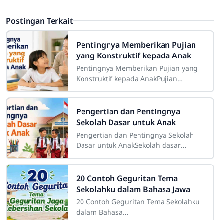
Postingan Terkait
Pentingnya Memberikan Pujian
yang Konstruktif kepada Anak
Pentingnya Memberikan Pujian yang
Konstruktif kepada AnakPujian
merupakan salah satu bentuk
komunikasi positif yang memiliki
peran besar dalam proses
Pengertian dan Pentingnya
Sekolah Dasar untuk Anak
Pengertian dan Pentingnya Sekolah
Dasar untuk AnakSekolah dasar
merupakan salah satu tahap
pendidikan yang memiliki peranan
sangat besar dalam
20 Contoh Geguritan Tema
Sekolahku dalam Bahasa Jawa
20 Contoh Geguritan Tema Sekolahku
dalam Bahasa