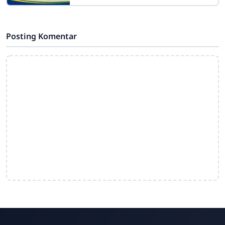
JawaSdn4cirahab.sch.id- Geguritan
adalah salah satu bentuk sastra lisan
dalam budaya Jawa yang dikenal
Posting Komentar