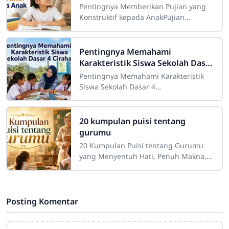
Pentingnya Memberikan Pujian yang
Konstruktif kepada AnakPujian
merupakan salah satu bentuk
komunikasi positif yang memiliki
peran besar dalam proses
Pentingnya Memahami
Karakteristik Siswa Sekolah Dasar
4 Cirahab
Pentingnya Memahami Karakteristik
Siswa Sekolah Dasar 4
CirahabMemahami karakteristik siswa
merupakan salah satu bagian penting
dalam pelaksanaan
20 kumpulan puisi tentang
gurumu
20 Kumpulan Puisi tentang Gurumu
yang Menyentuh Hati, Penuh Makna,
dan InspiratifGuru merupakan sosok
yang memiliki tempat istimewa dalam
perjalanan
Posting Komentar