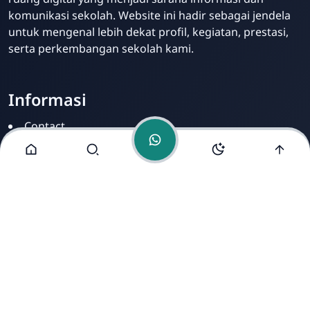
komunikasi sekolah. Website ini hadir sebagai jendela
untuk mengenal lebih dekat profil, kegiatan, prestasi,
serta perkembangan sekolah kami.
Informasi
Contact
Disclamer
Sitemap
Privacy Policy
Alamat Kami
Cirahab RT 02 RW 04, Kecamatan Lumbir, Kabupaten
Banyumas, Jawa Tengah 53177