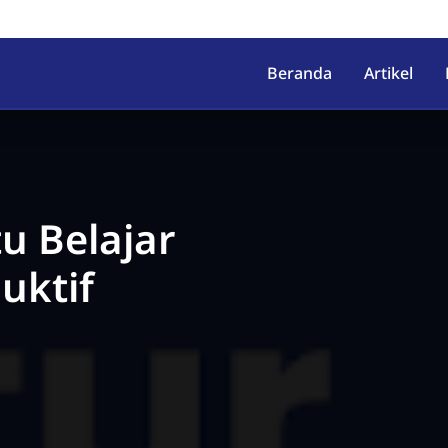
irahab, Kec. Lumbir, Kab. Ba
Beranda
Artikel
u Belajar
uktif