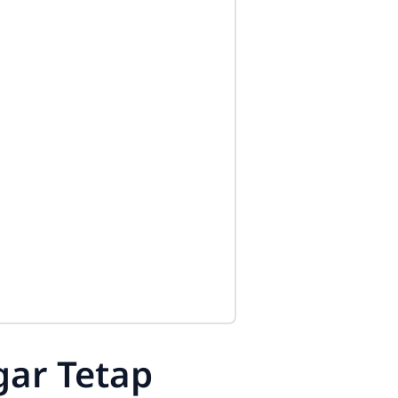
gar Tetap