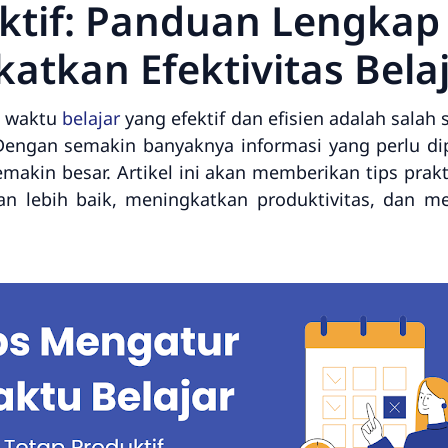
ktif: Panduan Lengkap
atkan Efektivitas Bela
 waktu
belajar
yang efektif dan efisien adalah salah
. Dengan semakin banyaknya informasi yang perlu dip
emakin besar. Artikel ini akan memberikan tips pr
n lebih baik, meningkatkan produktivitas, dan m