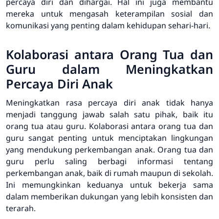
percaya diri dan dihargai. Hal ini juga membantu
mereka untuk mengasah keterampilan sosial dan
komunikasi yang penting dalam kehidupan sehari-hari.
Kolaborasi antara Orang Tua dan
Guru dalam Meningkatkan
Percaya Diri Anak
Meningkatkan rasa percaya diri anak tidak hanya
menjadi tanggung jawab salah satu pihak, baik itu
orang tua atau guru. Kolaborasi antara orang tua dan
guru sangat penting untuk menciptakan lingkungan
yang mendukung perkembangan anak. Orang tua dan
guru perlu saling berbagi informasi tentang
perkembangan anak, baik di rumah maupun di sekolah.
Ini memungkinkan keduanya untuk bekerja sama
dalam memberikan dukungan yang lebih konsisten dan
terarah.