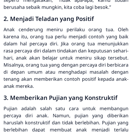
berusaha sebaik mungkin, kita coba lagi besok.”
2. Menjadi Teladan yang Positif
Anak cenderung meniru perilaku orang tua. Oleh
karena itu, orang tua perlu menjadi contoh yang baik
dalam hal percaya diri. Jika orang tua menunjukkan
rasa percaya diri dalam tindakan dan keputusan sehari-
hari, anak akan belajar untuk meniru sikap tersebut.
Misalnya, orang tua yang dengan percaya diri berbicara
di depan umum atau menghadapi masalah dengan
tenang akan memberikan contoh positif kepada anak-
anak mereka.
3. Memberikan Pujian yang Konstruktif
Pujian adalah salah satu cara untuk membangun
percaya diri anak. Namun, pujian yang diberikan
haruslah konstruktif dan tidak berlebihan. Pujian yang
berlebihan dapat membuat anak menjadi terlalu