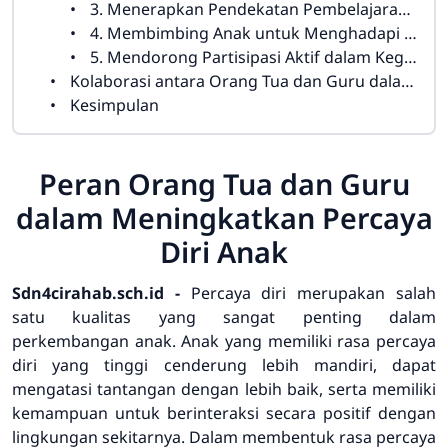
3. Menerapkan Pendekatan Pembelajaran yang Sesuai dengan Kebutuhan Anak
4. Membimbing Anak untuk Menghadapi Kegagalan
5. Mendorong Partisipasi Aktif dalam Kegiatan Kelas
Kolaborasi antara Orang Tua dan Guru dalam Meningkatkan Percaya Diri Anak
Kesimpulan
Peran Orang Tua dan Guru
dalam Meningkatkan Percaya
Diri Anak
Sdn4cirahab.sch.id -
Percaya diri merupakan salah
satu kualitas yang sangat penting dalam
perkembangan anak. Anak yang memiliki rasa percaya
diri yang tinggi cenderung lebih mandiri, dapat
mengatasi tantangan dengan lebih baik, serta memiliki
kemampuan untuk berinteraksi secara positif dengan
lingkungan sekitarnya. Dalam membentuk rasa percaya