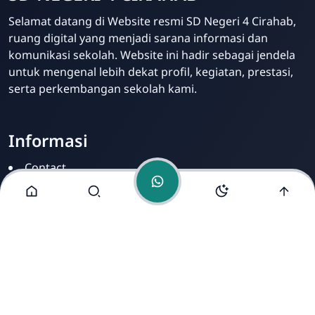
Admin
Selamat datang di Website resmi SD Negeri 4 Cirahab,
Online
ruang digital yang menjadi sarana informasi dan
komunikasi sekolah. Website ini hadir sebagai jendela
untuk mengenal lebih dekat profil, kegiatan, prestasi,
serta perkembangan sekolah kami.
Informasi
Contact
Disclamer
Sitemap
Privacy Policy
Alamat Kami
Cirahab RT 02 RW 04, Kecamatan Lumbir, Kabupaten