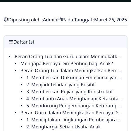
Diposting oleh :
Admin
Pada Tanggal :
Maret 26, 2025
Daftar Isi
Peran Orang Tua dan Guru dalam Meningkatkan Percaya Diri Anak
Mengapa Percaya Diri Penting bagi Anak?
Peran Orang Tua dalam Meningkatkan Percaya Diri Anak
1. Memberikan Dukungan Emosional yang Konsisten
2. Menjadi Teladan yang Positif
3. Memberikan Pujian yang Konstruktif
4. Membantu Anak Menghadapi Ketakutan dan Kekhawatiran
5. Mendorong Pengembangan Keterampilan Anak
Peran Guru dalam Meningkatkan Percaya Diri Anak
1. Menciptakan Lingkungan Pembelajaran yang Positif
2. Menghargai Setiap Usaha Anak