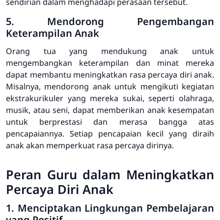
sendirian dalam menghadapi perasaan tersebut.
5. Mendorong Pengembangan
Keterampilan Anak
Orang tua yang mendukung anak untuk
mengembangkan keterampilan dan minat mereka
dapat membantu meningkatkan rasa percaya diri anak.
Misalnya, mendorong anak untuk mengikuti kegiatan
ekstrakurikuler yang mereka sukai, seperti olahraga,
musik, atau seni, dapat memberikan anak kesempatan
untuk berprestasi dan merasa bangga atas
pencapaiannya. Setiap pencapaian kecil yang diraih
anak akan memperkuat rasa percaya dirinya.
Peran Guru dalam Meningkatkan
Percaya Diri Anak
1. Menciptakan Lingkungan Pembelajaran
yang Positif