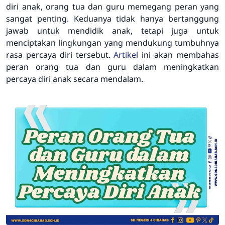
diri anak, orang tua dan guru memegang peran yang
sangat penting. Keduanya tidak hanya bertanggung
jawab untuk mendidik anak, tetapi juga untuk
menciptakan lingkungan yang mendukung tumbuhnya
rasa percaya diri tersebut.
Artikel
ini akan membahas
peran orang tua dan guru dalam meningkatkan
percaya diri anak secara mendalam.