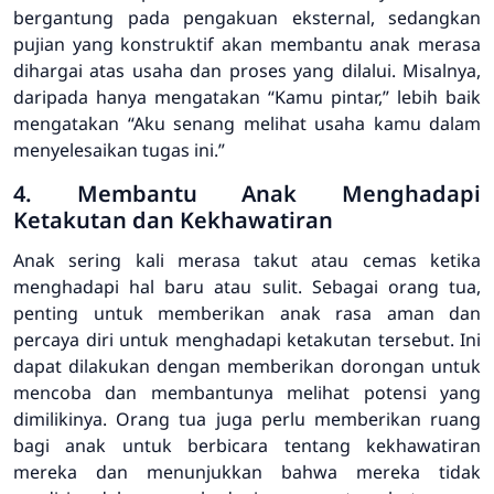
bergantung pada pengakuan eksternal, sedangkan
pujian yang konstruktif akan membantu anak merasa
dihargai atas usaha dan proses yang dilalui. Misalnya,
daripada hanya mengatakan “Kamu pintar,” lebih baik
mengatakan “Aku senang melihat usaha kamu dalam
menyelesaikan tugas ini.”
4. Membantu Anak Menghadapi
Ketakutan dan Kekhawatiran
Anak sering kali merasa takut atau cemas ketika
menghadapi hal baru atau sulit. Sebagai orang tua,
penting untuk memberikan anak rasa aman dan
percaya diri untuk menghadapi ketakutan tersebut. Ini
dapat dilakukan dengan memberikan dorongan untuk
mencoba dan membantunya melihat potensi yang
dimilikinya. Orang tua juga perlu memberikan ruang
bagi anak untuk berbicara tentang kekhawatiran
mereka dan menunjukkan bahwa mereka tidak