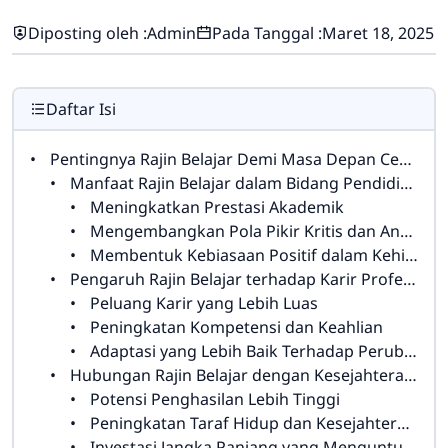
Diposting oleh :
Admin
Pada Tanggal :
Maret 18, 2025
Daftar Isi
Pentingnya Rajin Belajar Demi Masa Depan Cerah
Manfaat Rajin Belajar dalam Bidang Pendidikan
Meningkatkan Prestasi Akademik
Mengembangkan Pola Pikir Kritis dan Analitis
Membentuk Kebiasaan Positif dalam Kehidupan
Pengaruh Rajin Belajar terhadap Karir Profesional
Peluang Karir yang Lebih Luas
Peningkatan Kompetensi dan Keahlian
Adaptasi yang Lebih Baik Terhadap Perubahan
Hubungan Rajin Belajar dengan Kesejahteraan Ekonomi
Potensi Penghasilan Lebih Tinggi
Peningkatan Taraf Hidup dan Kesejahteraan Keluarga
Investasi Jangka Panjang yang Menguntungkan