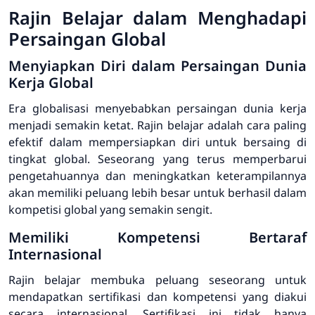
Rajin Belajar dalam Menghadapi
Persaingan Global
Menyiapkan Diri dalam Persaingan Dunia
Kerja Global
Era globalisasi menyebabkan persaingan dunia kerja
menjadi semakin ketat. Rajin belajar adalah cara paling
efektif dalam mempersiapkan diri untuk bersaing di
tingkat global. Seseorang yang terus memperbarui
pengetahuannya dan meningkatkan keterampilannya
akan memiliki peluang lebih besar untuk berhasil dalam
kompetisi global yang semakin sengit.
Memiliki Kompetensi Bertaraf
Internasional
Rajin belajar membuka peluang seseorang untuk
mendapatkan sertifikasi dan kompetensi yang diakui
secara internasional. Sertifikasi ini tidak hanya