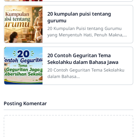
pendidikan yang memiliki peranan
sangat besar dalam
20 kumpulan puisi tentang
gurumu
20 Kumpulan Puisi tentang Gurumu
yang Menyentuh Hati, Penuh Makna,
dan InspiratifGuru merupakan sosok
yang memiliki tempat istimewa dalam
perjalanan
20 Contoh Geguritan Tema
Sekolahku dalam Bahasa Jawa
20 Contoh Geguritan Tema Sekolahku
dalam Bahasa
JawaSdn4cirahab.sch.id- Geguritan
adalah salah satu bentuk sastra lisan
dalam budaya Jawa yang dikenal
Posting Komentar