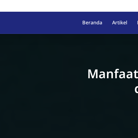
irahab, Kec. Lumbir, Kab. Ba
Beranda
Artikel
Manfaat