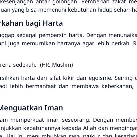
 kesenjangan antar golongan. Pemberian zakat m
an yang bisa memenuhi kebutuhan hidup sehari-ha
kahan bagi Harta
anggap sebagai pembersih harta. Dengan menunaika
pi juga memurnikan hartanya agar lebih berkah. R
rena sedekah." (HR. Muslim)
ihkan harta dari sifat kikir dan egoisme. Seiring
jadi lebih bermanfaat dan membawa keberkahan, b
 Menguatkan Iman
alam memperkuat iman seseorang. Dengan memberi
njukkan kepatuhannya kepada Allah dan mengingatk
ia. Hal ini menumbuhkan rasa syukur dan kesadar