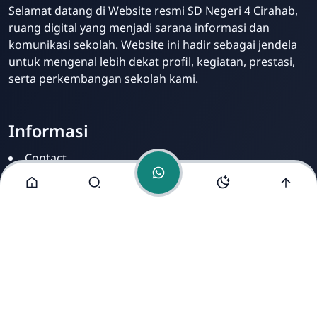
Admin
Selamat datang di Website resmi SD Negeri 4 Cirahab,
Online
ruang digital yang menjadi sarana informasi dan
komunikasi sekolah. Website ini hadir sebagai jendela
untuk mengenal lebih dekat profil, kegiatan, prestasi,
serta perkembangan sekolah kami.
Informasi
Contact
Disclamer
Sitemap
Privacy Policy
Alamat Kami
Cirahab RT 02 RW 04, Kecamatan Lumbir, Kabupaten
Banyumas, Jawa Tengah 53177