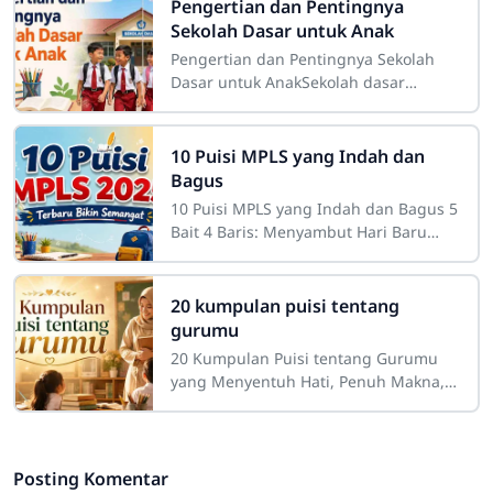
Pengertian dan Pentingnya
Sekolah Dasar untuk Anak
Pengertian dan Pentingnya Sekolah
Dasar untuk AnakSekolah dasar
merupakan salah satu tahap
pendidikan yang memiliki peranan
sangat besar dalam
10 Puisi MPLS yang Indah dan
Bagus
10 Puisi MPLS yang Indah dan Bagus 5
Bait 4 Baris: Menyambut Hari Baru
dengan Semangat dan Harapan
Sdn4cirahab.sch.id - Masa Pengenalan
Lingkungan
20 kumpulan puisi tentang
gurumu
20 Kumpulan Puisi tentang Gurumu
yang Menyentuh Hati, Penuh Makna,
dan InspiratifGuru merupakan sosok
yang memiliki tempat istimewa dalam
perjalanan
Posting Komentar