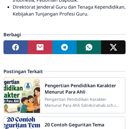
Direktorat Jenderal Guru dan Tenaga Kependidikan,
Kebijakan Tunjangan Profesi Guru.
Berbagi
Postingan Terkait
Pengertian Pendidikan Karakter
Menurut Para Ahli
Pengertian Pendidikan Karakter
Menurut Para Ahli Sdn4cirahab.sch.id-
Pendidikan karakter adalah suatu
konsep yang sangat penting dalam
dunia
20 Contoh Geguritan Tema