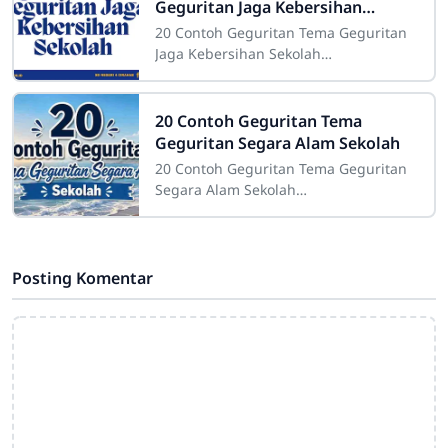
Geguritan Jaga Kebersihan
Sekolah
20 Contoh Geguritan Tema Geguritan
Jaga Kebersihan Sekolah
Sdn4cirahab.sch.id- Kebersihan
merupakan salah satu aspek yang
sangat penting dalam
20 Contoh Geguritan Tema
Geguritan Segara Alam Sekolah
20 Contoh Geguritan Tema Geguritan
Segara Alam Sekolah
Sdn4cirahab.sch.id- Geguritan adalah
salah satu bentuk puisi dalam bahasa
Jawa yang digunakan
Posting Komentar