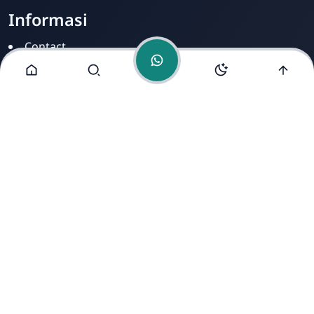
Informasi
Contact
Disclamer
Sitemap
Privacy Policy
Alamat Kami
Cirahab RT 02 RW 04, Kecamatan Lumbir, Kabupaten
Banyumas, Jawa Tengah 53177