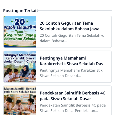
Postingan Terkait
20 Contoh Geguritan Tema
Sekolahku dalam Bahasa Jawa
20 Contoh Geguritan Tema Sekolahku
dalam Bahasa
JawaSdn4cirahab.sch.id- Geguritan
adalah salah satu bentuk sastra lisan
dalam budaya Jawa yang dikenal
Pentingnya Memahami
Karakteristik Siswa Sekolah Dasar
4 Cirahab
Pentingnya Memahami Karakteristik
Siswa Sekolah Dasar 4
CirahabMemahami karakteristik siswa
merupakan salah satu bagian penting
dalam pelaksanaan
Pendekatan Saintifik Berbasis 4C
pada Siswa Sekolah Dasar
Pendekatan Saintifik Berbasis 4C pada
Siswa Sekolah DasarPendekatan