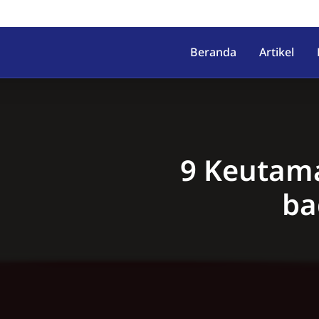
irahab, Kec. Lumbir, Kab. Ba
Beranda
Artikel
9 Keutam
ba