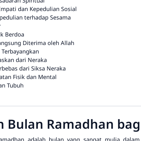
adaran Spiritual
mpati dan Kepedulian Sosial
pedulian terhadap Sesama
r
uk Berdoa
angsung Diterima oleh Allah
k Terbayangkan
skan dari Neraka
rbebas dari Siksa Neraka
tan Fisik dan Mental
an Tubuh
 Bulan Ramadhan bag
amadhan adalah bulan yang sangat mulia dala