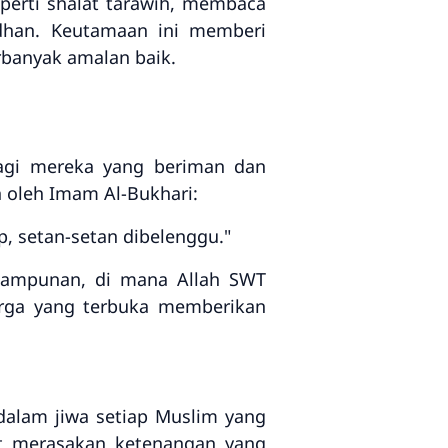
erti shalat tarawih, membaca
adhan. Keutamaan ini memberi
banyak amalan baik.
bagi mereka yang beriman dan
 oleh Imam Al-Bukhari:
p, setan-setan dibelenggu."
 ampunan, di mana Allah SWT
rga yang terbuka memberikan
lam jiwa setiap Muslim yang
at merasakan ketenangan yang