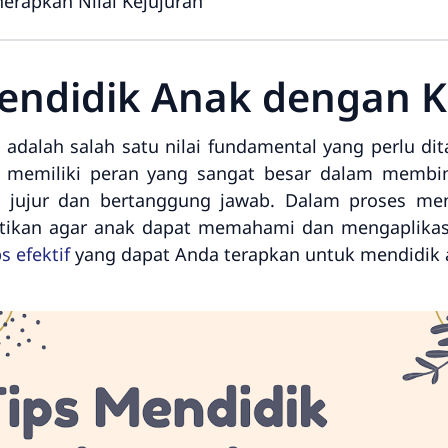
erapkan Nilai Kejujuran
Mendidik Anak dengan K
 adalah salah satu nilai fundamental yang perlu di
ta memiliki peran yang sangat besar dalam memb
 jujur dan bertanggung jawab. Dalam proses men
atikan agar anak dapat memahami dan mengaplikasi
ps efektif
yang dapat Anda terapkan untuk mendidik 