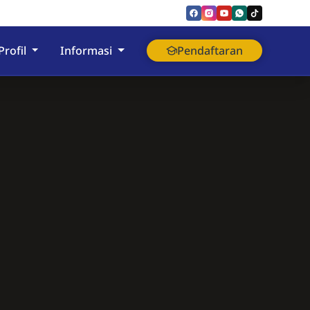
nyumas
Profil
Informasi
Pendaftaran