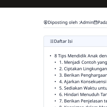
Diposting oleh :
Admin
Pada
Daftar Isi
8 Tips Mendidik Anak den
1. Menjadi Contoh yang
2. Ciptakan Lingkunga
3. Berikan Penghargaan
4. Ajarkan Konsekuensi
5. Sediakan Waktu un
6. Hindari Menuduh Ta
7. Berikan Penjelasan 