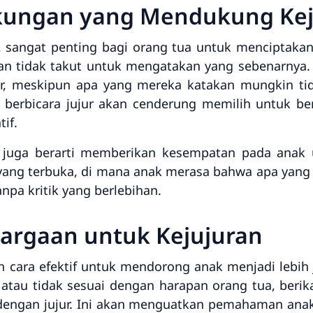
gkungan yang Mendukung Ke
 sangat penting bagi orang tua untuk menciptaka
an tidak takut untuk mengatakan yang sebenarnya
ujur, meskipun apa yang mereka katakan mungkin t
 berbicara jujur akan cenderung memilih untuk b
if.
juga berarti memberikan kesempatan pada anak u
 yang terbuka, di mana anak merasa bahwa apa yang
npa kritik yang berlebihan.
hargaan untuk Kejujuran
cara efektif untuk mendorong anak menjadi lebih ju
atau tidak sesuai dengan harapan orang tua, beri
 dengan jujur. Ini akan menguatkan pemahaman anak