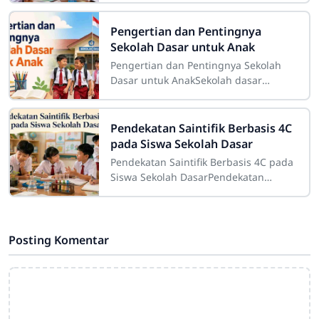
merupakan salah satu bagian penting
dalam pelaksanaan
Pengertian dan Pentingnya
Sekolah Dasar untuk Anak
Pengertian dan Pentingnya Sekolah
Dasar untuk AnakSekolah dasar
merupakan salah satu tahap
pendidikan yang memiliki peranan
sangat besar dalam
Pendekatan Saintifik Berbasis 4C
pada Siswa Sekolah Dasar
Pendekatan Saintifik Berbasis 4C pada
Siswa Sekolah DasarPendekatan
saintifik berbasis 4C pada siswa
sekolah dasar merupakan strategi
pembelajaran
Posting Komentar