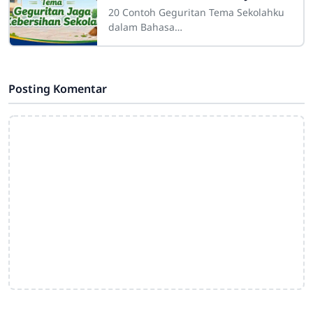
20 Contoh Geguritan Tema Sekolahku
dalam Bahasa
JawaSdn4cirahab.sch.id- Geguritan
adalah salah satu bentuk sastra lisan
dalam budaya Jawa yang dikenal
Posting Komentar