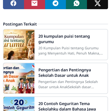
Postingan Terkait
20 kumpulan puisi tentang
gurumu
20 Kumpulan Puisi tentang Gurumu
yang Menyentuh Hati, Penuh Makna,
dan InspiratifGuru merupakan sosok
yang memiliki tempat istimewa dalam
perjalanan
Pengertian dan Pentingnya
Sekolah Dasar untuk Anak
Pengertian dan Pentingnya Sekolah
Dasar untuk AnakSekolah dasar
merupakan salah satu tahap
pendidikan yang memiliki peranan
sangat besar dalam
20 Contoh Geguritan Tema
Sekolahku dalam Bahasa Jawa