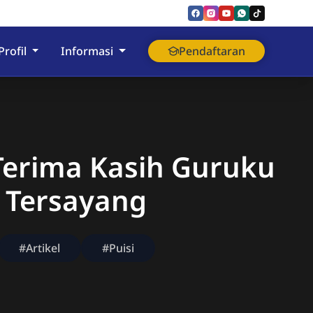
nyumas
Profil
Informasi
Pendaftaran
 Terima Kasih Guruku
Tersayang
#Artikel
#Puisi