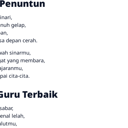
 Penuntun
nari,
enuh gelap,
an,
a depan cerah.
awah sinarmu,
gat yang membara,
 ajaranmu,
i cita-cita.
Guru Terbaik
sabar,
nal lelah,
ulutmu,