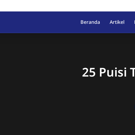
irahab, Kec. Lumbir, Kab. Ba
Beranda
Artikel
25 Puisi