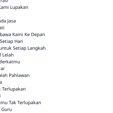
rasi
 Kami Lupakan
da Jasa
ti
bawa Kami Ke Depan
Setiap Hari
 untuk Setiap Langkah
l Lelah
 Berkatmu
ar
alah Pahlawan
a
k Terlupakan
i
nmu Tak Terlupakan
 Guru