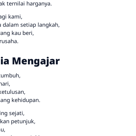
k ternilai harganya.
agi kami,
 dalam setiap langkah,
ang kau beri,
rusaha.
tia Mengajar
tumbuh,
hari,
ketulusan,
ang kehidupan.
g sejati,
kan petunjuk,
u,