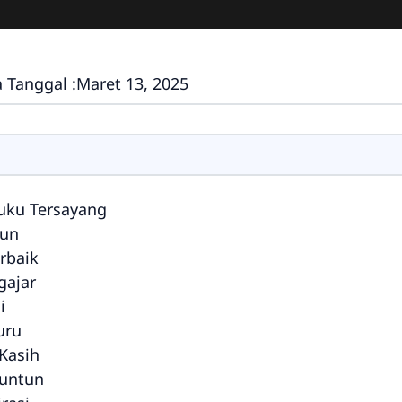
 Tanggal :
Maret 13, 2025
ruku Tersayang
tun
rbaik
gajar
i
uru
Kasih
untun