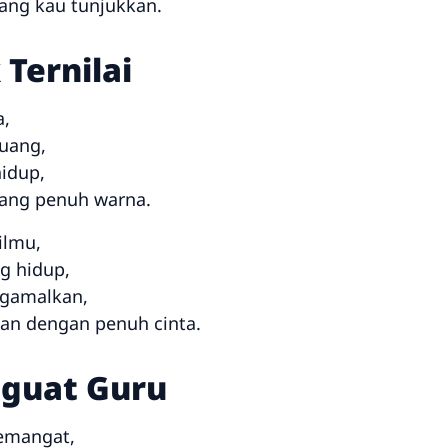
yang kau tunjukkan.
Ternilai
a,
 uang,
hidup,
ang penuh warna.
ilmu,
g hidup,
ngamalkan,
kan dengan penuh cinta.
nguat Guru
emangat,