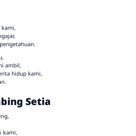
 kami,
gajar,
 pengetahuan.
u,
i ambil,
erita hidup kami,
an.
bing Setia
ing,
 kami,