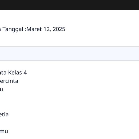
 Tanggal :
Maret 12, 2025
nta Kelas 4
ercinta
ku
etia
nmu