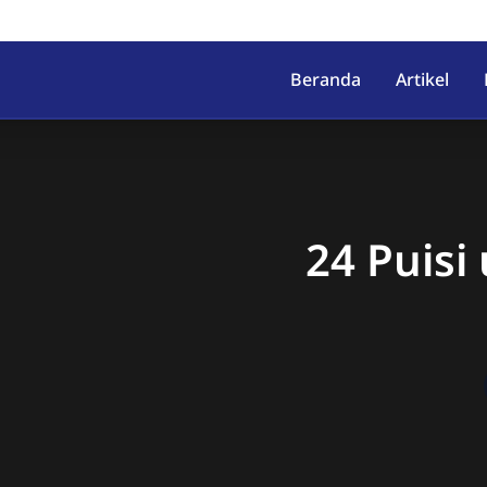
irahab, Kec. Lumbir, Kab. Ba
Beranda
Artikel
24 Puisi