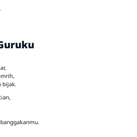
,
 Guruku
ar,
mrih,
 bijak.
tian,
mbanggakanmu.