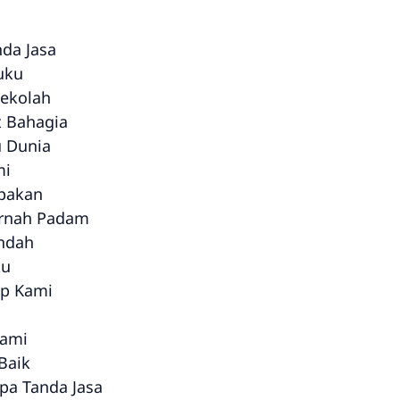
da Jasa
uku
Sekolah
t Bahagia
 Dunia
mi
upakan
ernah Padam
Indah
ku
up Kami
Kami
Baik
pa Tanda Jasa