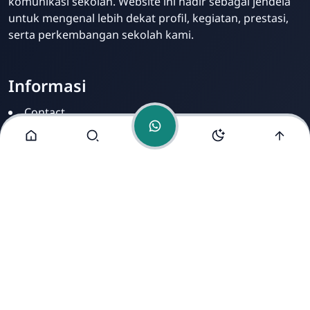
komunikasi sekolah. Website ini hadir sebagai jendela
untuk mengenal lebih dekat profil, kegiatan, prestasi,
serta perkembangan sekolah kami.
Informasi
Contact
Disclamer
Sitemap
Privacy Policy
Alamat Kami
Cirahab RT 02 RW 04, Kecamatan Lumbir, Kabupaten
Banyumas, Jawa Tengah 53177