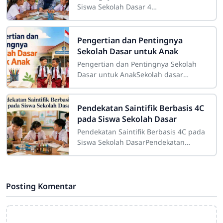
Siswa Sekolah Dasar 4
CirahabMemahami karakteristik siswa
merupakan salah satu bagian penting
dalam pelaksanaan
Pengertian dan Pentingnya
Sekolah Dasar untuk Anak
Pengertian dan Pentingnya Sekolah
Dasar untuk AnakSekolah dasar
merupakan salah satu tahap
pendidikan yang memiliki peranan
sangat besar dalam
Pendekatan Saintifik Berbasis 4C
pada Siswa Sekolah Dasar
Pendekatan Saintifik Berbasis 4C pada
Siswa Sekolah DasarPendekatan
saintifik berbasis 4C pada siswa
sekolah dasar merupakan strategi
pembelajaran
Posting Komentar