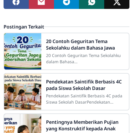
Postingan Terkait
20 Contoh Geguritan Tema
Sekolahku dalam Bahasa Jawa
20 Contoh Geguritan Tema Sekolahku
dalam Bahasa
JawaSdn4cirahab.sch.id- Geguritan
adalah salah satu bentuk sastra lisan
dalam budaya Jawa yang dikenal
Pendekatan Saintifik Berbasis 4C
pada Siswa Sekolah Dasar
Pendekatan Saintifik Berbasis 4C pada
Siswa Sekolah DasarPendekatan
saintifik berbasis 4C pada siswa
sekolah dasar merupakan strategi
pembelajaran
Pentingnya Memberikan Pujian
yang Konstruktif kepada Anak