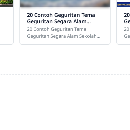
20 Contoh Geguritan Tema
20
Geguritan Segara Alam
Ge
Sekolah
Se
20 Contoh Geguritan Tema
20
Geguritan Segara Alam Sekolah
Ge
hon
Sdn4cirahab.sch.id- Geguritan
Se
an
adalah salah satu bentuk puisi
Ke
ya
dalam bahasa Jawa yang
as
digunakan