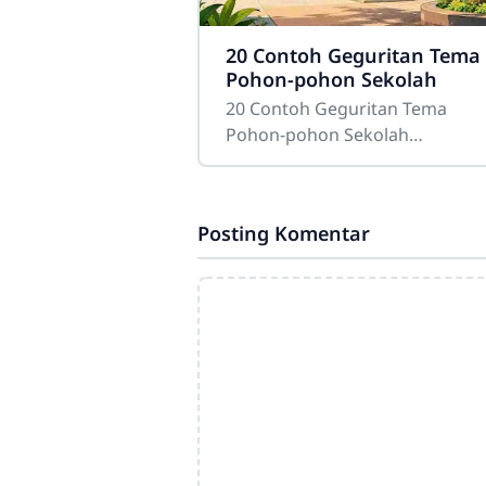
20 Contoh Geguritan Tema
Pohon-pohon Sekolah
20 Contoh Geguritan Tema
Pohon-pohon Sekolah
Sdn4cirahab.sch.id- Pohon-po
di sekitar sekolah memiliki per
yang sangat penting. Tidak han
Posting Komentar