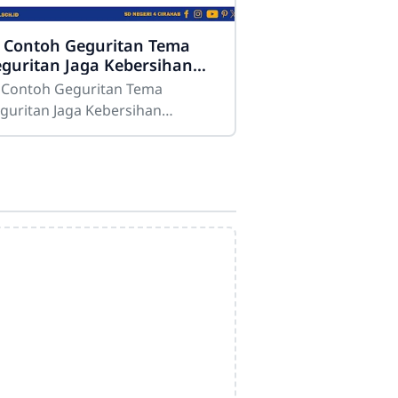
 Contoh Geguritan Tema
guritan Jaga Kebersihan
kolah
 Contoh Geguritan Tema
guritan Jaga Kebersihan
kolah Sdn4cirahab.sch.id-
bersihan merupakan salah satu
pek yang sangat penting dalam
Admin
Online