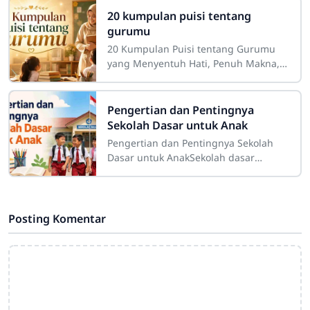
dalam pelaksanaan
20 kumpulan puisi tentang
gurumu
20 Kumpulan Puisi tentang Gurumu
yang Menyentuh Hati, Penuh Makna,
dan InspiratifGuru merupakan sosok
yang memiliki tempat istimewa dalam
perjalanan
Pengertian dan Pentingnya
Sekolah Dasar untuk Anak
Pengertian dan Pentingnya Sekolah
Dasar untuk AnakSekolah dasar
merupakan salah satu tahap
pendidikan yang memiliki peranan
sangat besar dalam
Posting Komentar