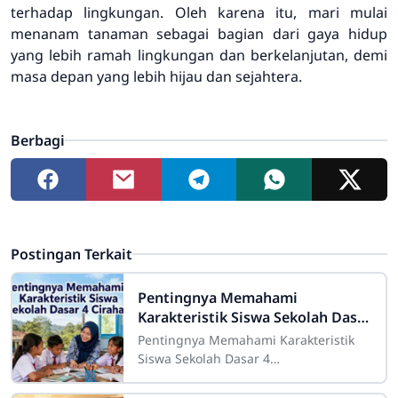
terhadap lingkungan. Oleh karena itu, mari mulai
menanam tanaman sebagai bagian dari gaya hidup
yang lebih ramah lingkungan dan berkelanjutan, demi
masa depan yang lebih hijau dan sejahtera.
Berbagi
Postingan Terkait
Pentingnya Memahami
Karakteristik Siswa Sekolah Dasar
4 Cirahab
Pentingnya Memahami Karakteristik
Siswa Sekolah Dasar 4
CirahabMemahami karakteristik siswa
merupakan salah satu bagian penting