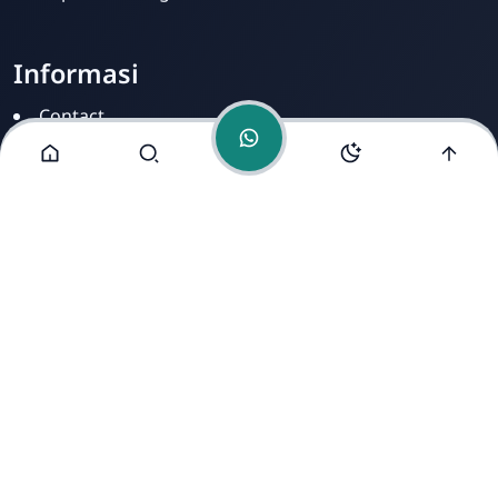
Informasi
Contact
Disclamer
Sitemap
Privacy Policy
Alamat Kami
Cirahab RT 02 RW 04, Kecamatan Lumbir, Kabupaten
Banyumas, Jawa Tengah 53177