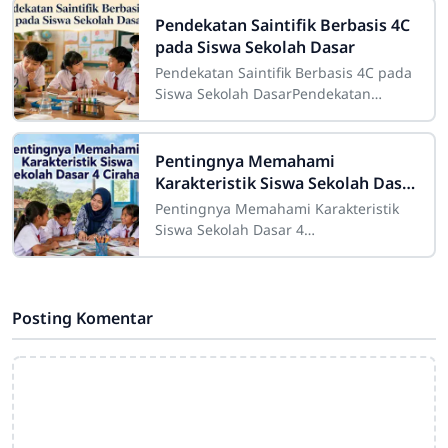
perjalanan
Pendekatan Saintifik Berbasis 4C
pada Siswa Sekolah Dasar
Pendekatan Saintifik Berbasis 4C pada
Siswa Sekolah DasarPendekatan
saintifik berbasis 4C pada siswa
sekolah dasar merupakan strategi
pembelajaran
Pentingnya Memahami
Karakteristik Siswa Sekolah Dasar
4 Cirahab
Pentingnya Memahami Karakteristik
Siswa Sekolah Dasar 4
CirahabMemahami karakteristik siswa
merupakan salah satu bagian penting
dalam pelaksanaan
Posting Komentar