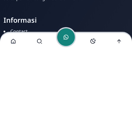
Informasi
Contact
Disclamer
Sitemap
Privacy Policy
Alamat Kami
Cirahab RT 02 RW 04, Kecamatan Lumbir, Kabupaten
Banyumas, Jawa Tengah 53177