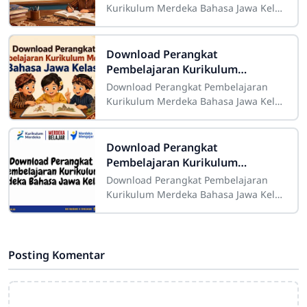
Kurikulum Merdeka Bahasa Jawa Kelas
4 Sdn4cirahab.sch.id - Kurikulum
Merdeka telah menghadirkan inovasi
signifikan
Download Perangkat
Pembelajaran Kurikulum
Merdeka Bahasa Jawa Kelas 3
Download Perangkat Pembelajaran
Kurikulum Merdeka Bahasa Jawa Kelas
3 Sdn4cirahab.sch.id - Kurikulum
Merdeka memberikan kebebasan
kepada pendidik
Download Perangkat
Pembelajaran Kurikulum
Merdeka Bahasa Jawa Kelas 6
Download Perangkat Pembelajaran
Kurikulum Merdeka Bahasa Jawa Kelas
6 Sdn4cirahab.sch.id - Perangkat
pembelajaran dalam Kurikulum
Merdeka menjadi
Posting Komentar