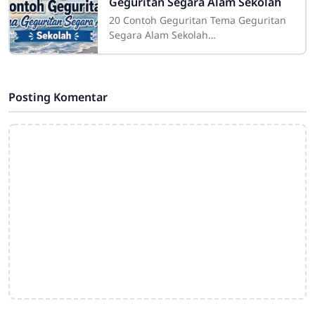
Geguritan Segara Alam Sekolah
20 Contoh Geguritan Tema Geguritan
Segara Alam Sekolah
Sdn4cirahab.sch.id- Geguritan adalah
salah satu bentuk puisi dalam bahasa
Jawa yang digunakan
Posting Komentar