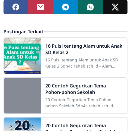
Postingan Terkait
16 Puisi tentang Alam untuk Anak
SD Kelas 2
16 Puisi tentang Alam untuk Anak SD
Kelas 2 Sdn4cirahab.sch.id - Alam
selalu menjadi sumber inspirasi yang
tak terbatas bagi banyak orang. Bagi
20 Contoh Geguritan Tema
Pohon-pohon Sekolah
20 Contoh Geguritan Tema Pohon-
pohon Sekolah Sdn4cirahab.sch.id-
Pohon-pohon di sekitar sekolah
memiliki peran yang sangat penting.
Tidak hanya
20 Contoh Geguritan Tema