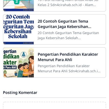
Kelas 2 Sdn4cirahab.sch.id - Alam
selalu menjadi sumber inspirasi yang
tak terbatas bagi banyak orang. Bagi
20 Contoh Geguritan Tema
Geguritan Jaga Kebersihan
Sekolah
20 Contoh Geguritan Tema Geguritan
Jaga Kebersihan Sekolah
Sdn4cirahab.sch.id- Kebersihan
merupakan salah satu aspek yang
sangat penting dalam
Pengertian Pendidikan Karakter
Menurut Para Ahli
Pengertian Pendidikan Karakter
Menurut Para Ahli Sdn4cirahab.sch.id-
Pendidikan karakter adalah suatu
konsep yang sangat penting dalam
dunia
Posting Komentar