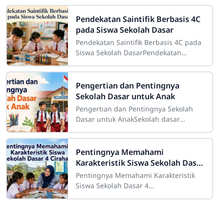
Pendekatan Saintifik Berbasis 4C
pada Siswa Sekolah Dasar
Pendekatan Saintifik Berbasis 4C pada
Siswa Sekolah DasarPendekatan
saintifik berbasis 4C pada siswa
sekolah dasar merupakan strategi
pembelajaran
Pengertian dan Pentingnya
Sekolah Dasar untuk Anak
Pengertian dan Pentingnya Sekolah
Dasar untuk AnakSekolah dasar
merupakan salah satu tahap
pendidikan yang memiliki peranan
sangat besar dalam
Pentingnya Memahami
Karakteristik Siswa Sekolah Dasar
4 Cirahab
Pentingnya Memahami Karakteristik
Siswa Sekolah Dasar 4
CirahabMemahami karakteristik siswa
merupakan salah satu bagian penting
dalam pelaksanaan