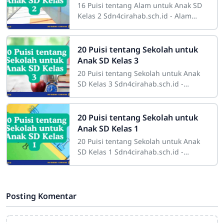
16 Puisi tentang Alam untuk Anak SD
Kelas 2 Sdn4cirahab.sch.id - Alam
selalu menjadi sumber inspirasi yang
tak terbatas bagi banyak orang. Bagi
20 Puisi tentang Sekolah untuk
Anak SD Kelas 3
20 Puisi tentang Sekolah untuk Anak
SD Kelas 3 Sdn4cirahab.sch.id -
Sekolah adalah tempat yang penuh
warna, tempat di mana anak-anak
belajar banyak
20 Puisi tentang Sekolah untuk
Anak SD Kelas 1
20 Puisi tentang Sekolah untuk Anak
SD Kelas 1 Sdn4cirahab.sch.id -
Sekolah adalah tempat yang penuh
dengan pengalaman baru, di mana
anak-anak
Posting Komentar