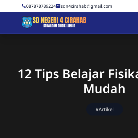
Skip to Content
087878789224
sdn4cirahab@gmail.com
Sekolah Dasar Negeri 4 C
12 Tips Belajar Fisi
Mudah
#Artikel