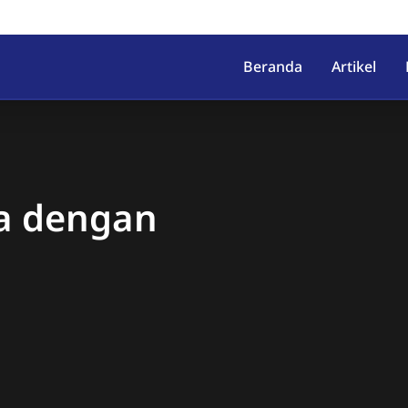
irahab, Kec. Lumbir, Kab. Ba
Beranda
Artikel
ka dengan