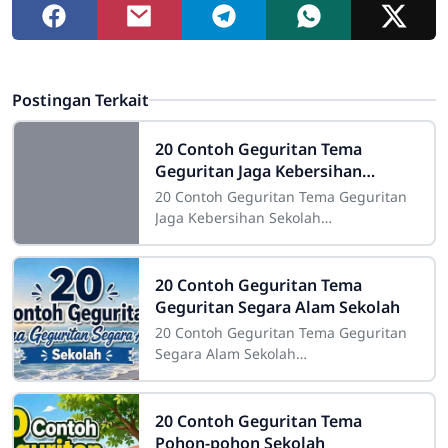
Postingan Terkait
20 Contoh Geguritan Tema
Geguritan Jaga Kebersihan
Sekolah
20 Contoh Geguritan Tema Geguritan
Jaga Kebersihan Sekolah
Sdn4cirahab.sch.id- Kebersihan
merupakan salah satu aspek yang
sangat penting dalam
20 Contoh Geguritan Tema
Geguritan Segara Alam Sekolah
20 Contoh Geguritan Tema Geguritan
Segara Alam Sekolah
Sdn4cirahab.sch.id- Geguritan adalah
salah satu bentuk puisi dalam bahasa
Jawa yang digunakan
20 Contoh Geguritan Tema
Pohon-pohon Sekolah