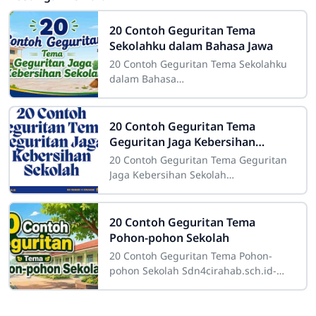
20 Contoh Geguritan Tema
Sekolahku dalam Bahasa Jawa
20 Contoh Geguritan Tema Sekolahku
dalam Bahasa
JawaSdn4cirahab.sch.id- Geguritan
adalah salah satu bentuk sastra lisan
dalam budaya Jawa yang dikenal
20 Contoh Geguritan Tema
Geguritan Jaga Kebersihan
Sekolah
20 Contoh Geguritan Tema Geguritan
Jaga Kebersihan Sekolah
Sdn4cirahab.sch.id- Kebersihan
merupakan salah satu aspek yang
sangat penting dalam
20 Contoh Geguritan Tema
Pohon-pohon Sekolah
20 Contoh Geguritan Tema Pohon-
pohon Sekolah Sdn4cirahab.sch.id-
Pohon-pohon di sekitar sekolah
memiliki peran yang sangat penting.
Tidak hanya