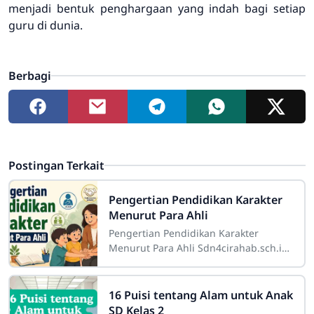
menjadi bentuk penghargaan yang indah bagi setiap
guru di dunia.
Berbagi
Postingan Terkait
Pengertian Pendidikan Karakter
Menurut Para Ahli
Pengertian Pendidikan Karakter
Menurut Para Ahli Sdn4cirahab.sch.id-
Pendidikan karakter adalah suatu
konsep yang sangat penting dalam
dunia
16 Puisi tentang Alam untuk Anak
SD Kelas 2