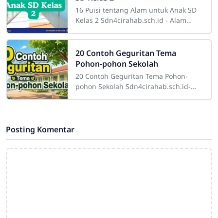
16 Puisi tentang Alam untuk Anak SD
Kelas 2 Sdn4cirahab.sch.id - Alam
selalu menjadi sumber inspirasi yang
tak terbatas bagi banyak orang. Bagi
20 Contoh Geguritan Tema
Pohon-pohon Sekolah
20 Contoh Geguritan Tema Pohon-
pohon Sekolah Sdn4cirahab.sch.id-
Pohon-pohon di sekitar sekolah
memiliki peran yang sangat penting.
Tidak hanya
Posting Komentar