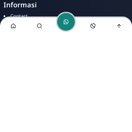
Informasi
Contact
Disclamer
Sitemap
Privacy Policy
Alamat Kami
Cirahab RT 02 RW 04, Kecamatan Lumbir, Kabupaten
Banyumas, Jawa Tengah 53177
Copyright ©
2026
- All Rights Reserved