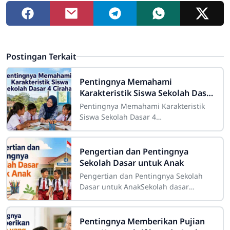
Postingan Terkait
Pentingnya Memahami
Karakteristik Siswa Sekolah Dasar
4 Cirahab
Pentingnya Memahami Karakteristik
Siswa Sekolah Dasar 4
CirahabMemahami karakteristik siswa
merupakan salah satu bagian penting
dalam pelaksanaan
Pengertian dan Pentingnya
Sekolah Dasar untuk Anak
Pengertian dan Pentingnya Sekolah
Dasar untuk AnakSekolah dasar
merupakan salah satu tahap
pendidikan yang memiliki peranan
sangat besar dalam
Pentingnya Memberikan Pujian