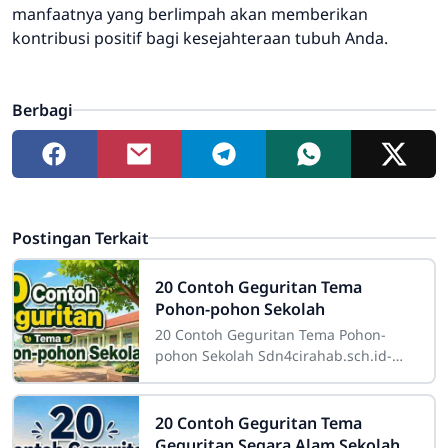
manfaatnya yang berlimpah akan memberikan
kontribusi positif bagi kesejahteraan tubuh Anda.
Berbagi
Postingan Terkait
20 Contoh Geguritan Tema
Pohon-pohon Sekolah
20 Contoh Geguritan Tema Pohon-
pohon Sekolah Sdn4cirahab.sch.id-
Pohon-pohon di sekitar sekolah
memiliki peran yang sangat penting.
Tidak hanya
20 Contoh Geguritan Tema
Geguritan Segara Alam Sekolah