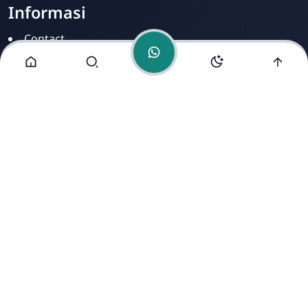
Informasi
Contact
Disclamer
Sitemap
Privacy Policy
Alamat Kami
Cirahab RT 02 RW 04, Kecamatan Lumbir, Kabupaten
Banyumas, Jawa Tengah 53177
Copyright ©
2026
- All Rights Reserved