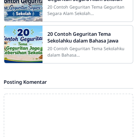
20 Contoh Geguritan Tema Geguritan
Segara Alam Sekolah
Sdn4cirahab.sch.id- Geguritan adalah
salah satu bentuk puisi dalam bahasa
Jawa yang digunakan
20 Contoh Geguritan Tema
Sekolahku dalam Bahasa Jawa
20 Contoh Geguritan Tema Sekolahku
dalam Bahasa
JawaSdn4cirahab.sch.id- Geguritan
adalah salah satu bentuk sastra lisan
dalam budaya Jawa yang dikenal
Posting Komentar