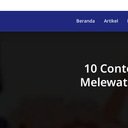
irahab, Kec. Lumbir, Kab. Ba
Beranda
Artikel
10 Cont
Melewat