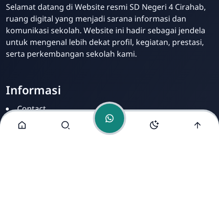
Admin
Selamat datang di Website resmi SD Negeri 4 Cirahab,
Online
ruang digital yang menjadi sarana informasi dan
komunikasi sekolah. Website ini hadir sebagai jendela
untuk mengenal lebih dekat profil, kegiatan, prestasi,
serta perkembangan sekolah kami.
Informasi
Contact
Disclamer
Sitemap
Privacy Policy
Alamat Kami
Cirahab RT 02 RW 04, Kecamatan Lumbir, Kabupaten
Banyumas, Jawa Tengah 53177