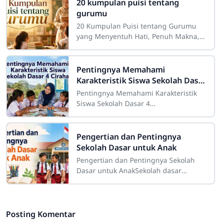
20 kumpulan puisi tentang
gurumu
20 Kumpulan Puisi tentang Gurumu
yang Menyentuh Hati, Penuh Makna,
dan InspiratifGuru merupakan sosok
yang memiliki tempat istimewa dalam
perjalanan
Pentingnya Memahami
Karakteristik Siswa Sekolah Dasar
4 Cirahab
Pentingnya Memahami Karakteristik
Siswa Sekolah Dasar 4
CirahabMemahami karakteristik siswa
merupakan salah satu bagian penting
dalam pelaksanaan
Pengertian dan Pentingnya
Sekolah Dasar untuk Anak
Pengertian dan Pentingnya Sekolah
Dasar untuk AnakSekolah dasar
merupakan salah satu tahap
pendidikan yang memiliki peranan
sangat besar dalam
Posting Komentar