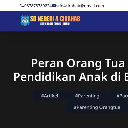
Skip to Content
087878789224
sdn4cirahab@gmail.com
Sekolah Dasar Negeri 4 C
Peran Orang Tua
Pendidikan Anak di E
#Artikel
#Parenting
#Par
#Parenting Orangtua