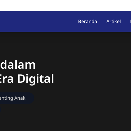
irahab, Kec. Lumbir, Kab. Ba
Beranda
Artikel
 dalam
ra Digital
enting Anak