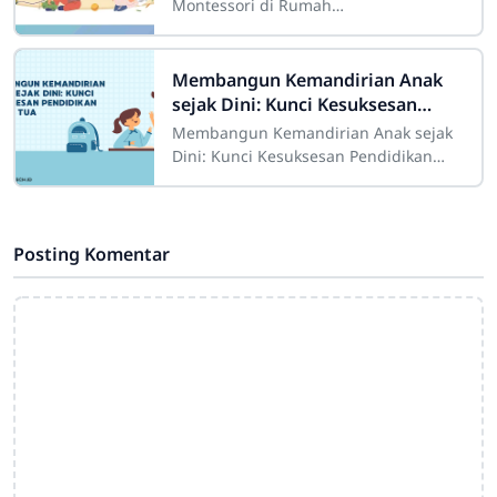
Montessori di Rumah
Sdn4cirahab.sch.id - Metode
Montessori, yang dikembangkan oleh
Dr. Maria Montessori, adalah
Membangun Kemandirian Anak
pendekatan
sejak Dini: Kunci Kesuksesan
Pendidikan Orang Tua
Membangun Kemandirian Anak sejak
Dini: Kunci Kesuksesan Pendidikan
Orang TuaSdn4cirahab - Pendidikan
anak merupakan tanggung jawab
utama bagi setiap
Posting Komentar