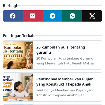
Berbagi
Postingan Terkait
20 kumpulan puisi tentang
gurumu
20 Kumpulan Puisi tentang Gurumu
yang Menyentuh Hati, Penuh Makna,
dan InspiratifGuru merupakan sosok
yang memiliki tempat istimewa dalam
perjalanan
Pentingnya Memberikan Pujian
yang Konstruktif kepada Anak
Pentingnya Memberikan Pujian yang
Konstruktif kepada AnakPujian
merupakan salah satu bentuk
komunikasi positif yang memiliki