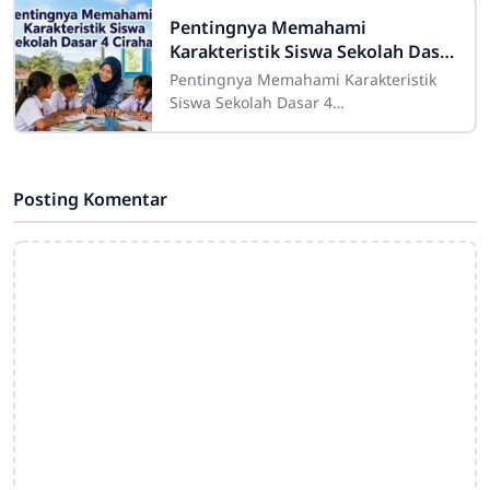
peran besar dalam proses
Pentingnya Memahami
Karakteristik Siswa Sekolah Dasar
4 Cirahab
Pentingnya Memahami Karakteristik
Siswa Sekolah Dasar 4
CirahabMemahami karakteristik siswa
merupakan salah satu bagian penting
dalam pelaksanaan
Posting Komentar