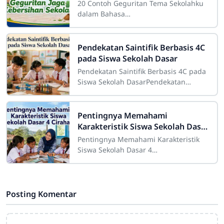
20 Contoh Geguritan Tema Sekolahku
dalam Bahasa
JawaSdn4cirahab.sch.id- Geguritan
adalah salah satu bentuk sastra lisan
dalam budaya Jawa yang dikenal
Pendekatan Saintifik Berbasis 4C
pada Siswa Sekolah Dasar
Pendekatan Saintifik Berbasis 4C pada
Siswa Sekolah DasarPendekatan
saintifik berbasis 4C pada siswa
sekolah dasar merupakan strategi
pembelajaran
Pentingnya Memahami
Karakteristik Siswa Sekolah Dasar
4 Cirahab
Pentingnya Memahami Karakteristik
Siswa Sekolah Dasar 4
CirahabMemahami karakteristik siswa
merupakan salah satu bagian penting
dalam pelaksanaan
Posting Komentar